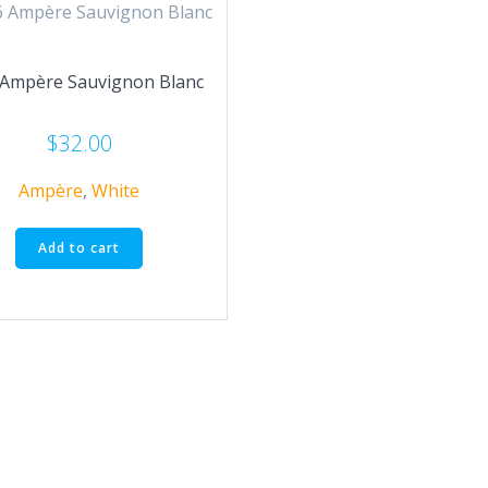
 Ampère Sauvignon Blanc
$
32.00
Ampère
,
White
Add to cart