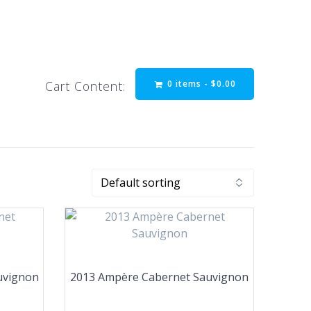
0 items -
$
0.00
Cart Content:
uvignon
2013 Ampère Cabernet Sauvignon