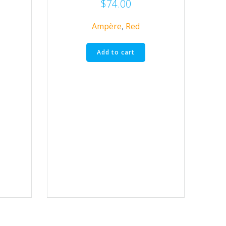
$
74.00
Ampère
,
Red
Add to cart