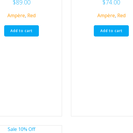
$
89.00
$
74.00
Ampère
,
Red
Ampère
,
Red
Add to cart
Add to cart
Sale 10% Off