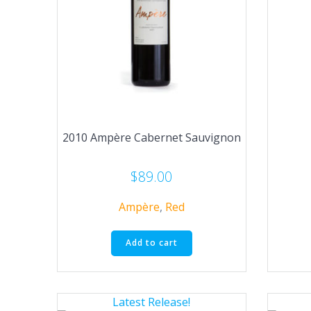
2010 Ampère Cabernet Sauvignon
$
89.00
Ampère
,
Red
Add to cart
Latest Release!